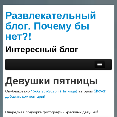
Развлекательный
блог. Почему бы
нет?!
Интересный блог
Перейти к основному содержимому
Перейти к дополнительному содержимому
Главное меню
Прислать интересное
Девушки пятницы
О сайте
Опубликовано
15-Август-2025 г (Пятница)
автором
Shover
|
Рубрики
Добавить комментарий
Очередная подборка фотографий красивых девушек!