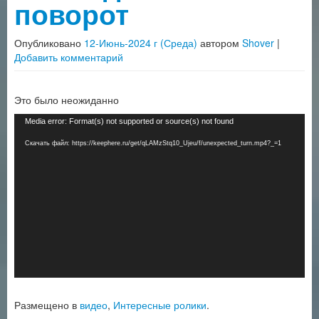
поворот
Опубликовано
12-Июнь-2024 г (Среда)
автором
Shover
|
Добавить комментарий
Это было неожиданно
Видеоплеер
Media error: Format(s) not supported or source(s) not found
Скачать файл: https://keephere.ru/get/qLAMzStq10_Ujeu/f/unexpected_turn.mp4?_=1
Размещено в
видео
,
Интересные ролики
.