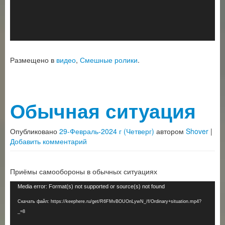
Размещено в
видео
,
Смешные ролики
.
Обычная ситуация
Опубликовано
29-Февраль-2024 г (Четверг)
автором
Shover
|
Добавить комментарий
Приёмы самообороны в обычных ситуациях
Видеоплеер
Media error: Format(s) not supported or source(s) not found
Скачать файл: https://keephere.ru/get/R6FMvBOUOnLywN_/f/Ordinary+situation.mp4?
_=8