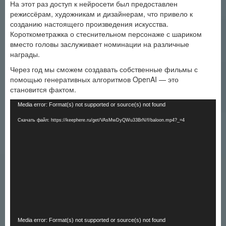
На этот раз доступ к нейросети был предоставлен
режиссёрам, художникам и дизайнерам, что привело к
созданию настоящего произведения искусства.
Короткометражка о стеснительном персонаже с шариком
вместо головы заслуживает номинации на различные
награды.
Через год мы сможем создавать собственные фильмы с
помощью генеративных алгоритмов OpenAI — это
становится фактом.
Видеоплеер
Media error: Format(s) not supported or source(s) not found
Скачать файл: https://keephere.ru/get/VAsMwDyQWu33BrN/f/baloon.mp4?_=4
Видеоплеер
Media error: Format(s) not supported or source(s) not found