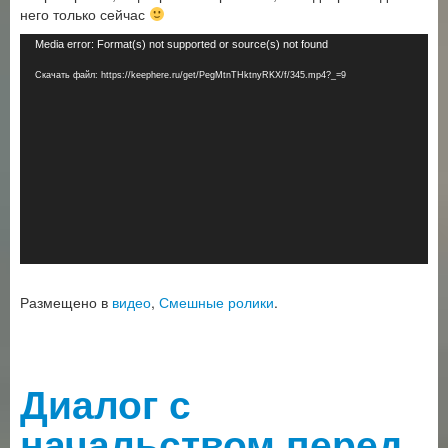
него только сейчас
Видеоплеер
Media error: Format(s) not supported or source(s) not found
Скачать файл: https://keephere.ru/get/PegMtnTHktnyRKX/f/345.mp4?_=9
Размещено в
видео
,
Смешные ролики
.
Диалог с
начальством перед