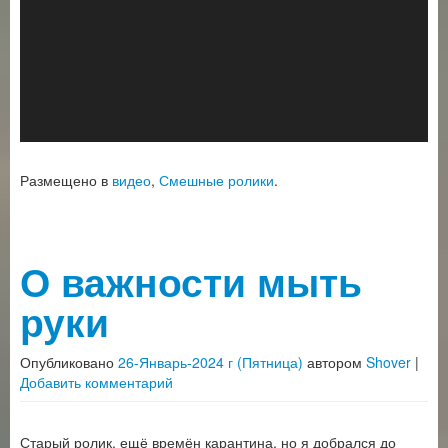
Размещено в
видео
,
Смешные ролики
.
О важности мыть
руки
Опубликовано
26-Январь-2024 г (Пятница)
автором
Shover
|
Добавить комментарий
Старый ролик, ещё времён карантина, но я добрался до