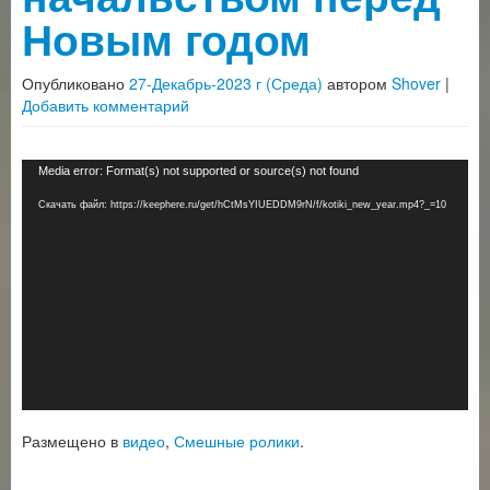
Новым годом
Опубликовано
27-Декабрь-2023 г (Среда)
автором
Shover
|
Добавить комментарий
Видеоплеер
Media error: Format(s) not supported or source(s) not found
Скачать файл: https://keephere.ru/get/hCtMsYIUEDDM9rN/f/kotiki_new_year.mp4?_=10
Размещено в
видео
,
Смешные ролики
.