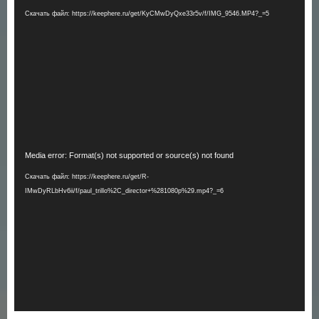
Скачать файл: https://keephere.ru/get/KyCMwDyQxe33r5v/f/IMG_9546.MP4?_=5
Видеоплеер
Media error: Format(s) not supported or source(s) not found
Скачать файл: https://keephere.ru/get/R-
IMwDyRLbHv6ii/f/paul_trillo%2C_director+%281080p%29.mp4?_=6