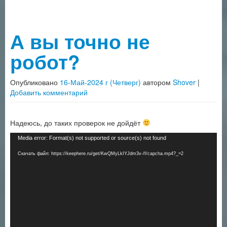
А вы точно не
робот?
Опубликовано
16-Май-2024 г (Четверг)
автором
Shover
|
Добавить комментарий
Надеюсь, до таких проверок не дойдёт
Видеоплеер
Media error: Format(s) not supported or source(s) not found
Скачать файл: https://keephere.ru/get/KwQMyLkIYJdm3v-/f/capcha.mp4?_=2