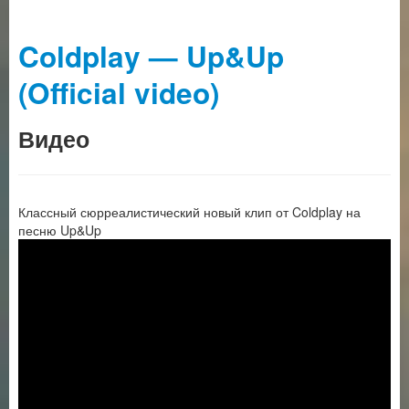
Coldplay — Up&Up
(Official video)
Видео
Классный сюрреалистический новый клип от Coldplay на
песню Up&Up