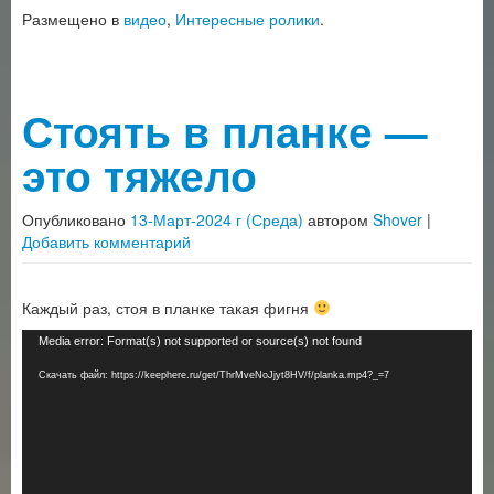
Размещено в
видео
,
Интересные ролики
.
Стоять в планке —
это тяжело
Опубликовано
13-Март-2024 г (Среда)
автором
Shover
|
Добавить комментарий
Каждый раз, стоя в планке такая фигня
Видеоплеер
Media error: Format(s) not supported or source(s) not found
Скачать файл: https://keephere.ru/get/ThrMveNoJjyt8HV/f/planka.mp4?_=7