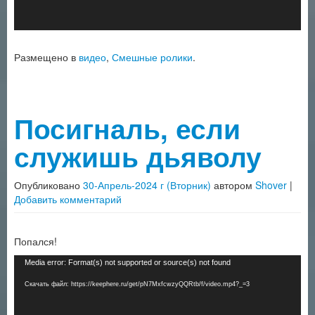
Размещено в
видео
,
Смешные ролики
.
Посигналь, если
служишь дьяволу
Опубликовано
30-Апрель-2024 г (Вторник)
автором
Shover
|
Добавить комментарий
Попался!
Видеоплеер
Media error: Format(s) not supported or source(s) not found
Скачать файл: https://keephere.ru/get/pN7MxfcwzyQQRtb/f/video.mp4?_=3