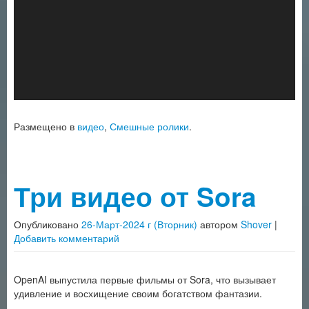
Размещено в
видео
,
Смешные ролики
.
Три видео от Sora
Опубликовано
26-Март-2024 г (Вторник)
автором
Shover
|
Добавить комментарий
OpenAI выпустила первые фильмы от Sora, что вызывает
удивление и восхищение своим богатством фантазии.