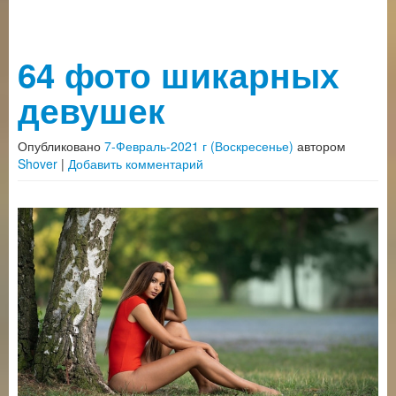
64 фото шикарных
девушек
Опубликовано
7-Февраль-2021 г (Воскресенье)
автором
Shover
|
Добавить комментарий