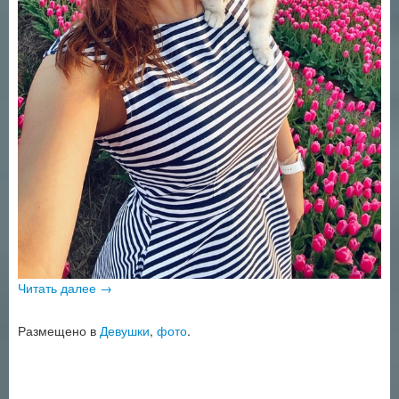
Читать далее
→
Размещено в
Девушки
,
фото
.