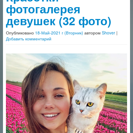
фотогалерея
девушек (32 фото)
Опубликовано
18-Май-2021 г (Вторник)
автором
Shover
|
Добавить комментарий