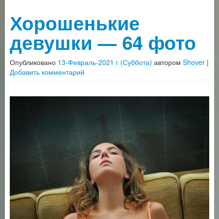
Хорошенькие
девушки — 64 фото
Опубликовано
13-Февраль-2021 г (Суббота)
автором
Shover
|
Добавить комментарий