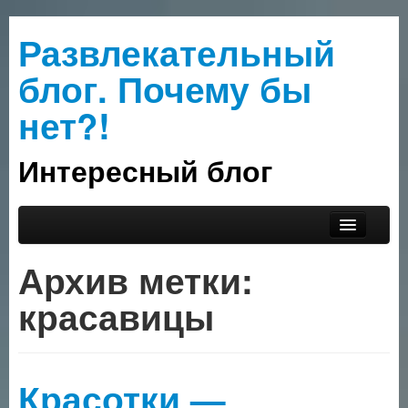
Развлекательный
блог. Почему бы
нет?!
Интересный блог
Перейти к основному содержимому
Перейти к дополнительному содержимому
Главное меню
Прислать интересное
Архив метки:
О сайте
красавицы
Рубрики
Красотки —