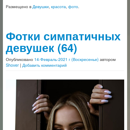
Размещено в
Девушки
,
красота
,
фото
.
Фотки симпатичных
девушек (64)
Опубликовано
14-Февраль-2021 г (Воскресенье)
автором
Shover
|
Добавить комментарий