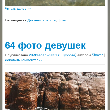
Читать далее
→
Размещено в
Девушки
,
красота
,
фото
.
64 фото девушек
Опубликовано
20-Февраль-2021 г (Суббота)
автором
Shover
|
Добавить комментарий