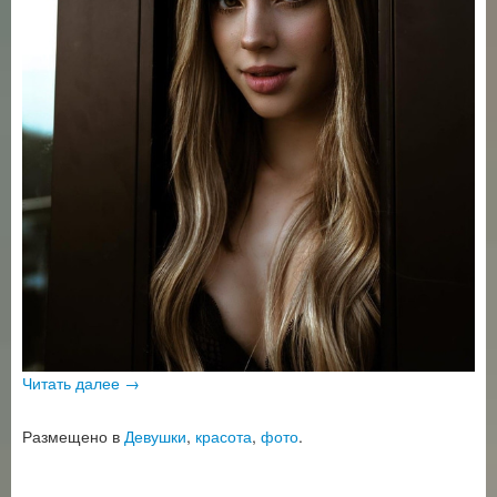
Читать далее
→
Размещено в
Девушки
,
красота
,
фото
.