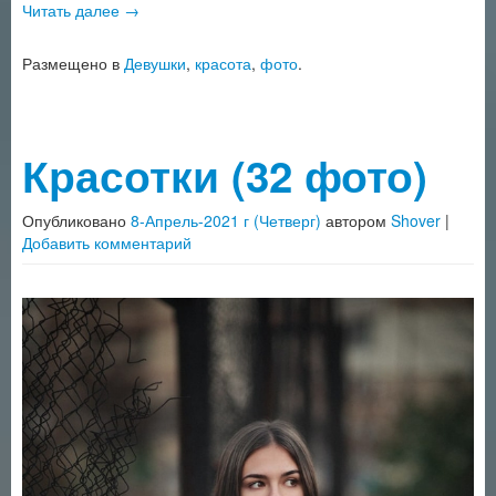
Читать далее
→
Размещено в
Девушки
,
красота
,
фото
.
Красотки (32 фото)
Опубликовано
8-Апрель-2021 г (Четверг)
автором
Shover
|
Добавить комментарий