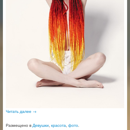
Читать далее
→
Размещено в
Девушки
,
красота
,
фото
.