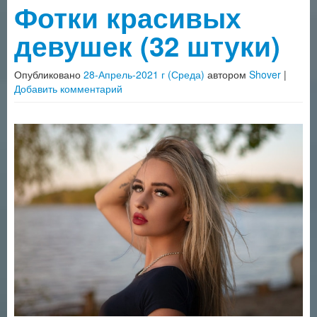
Фотки красивых
девушек (32 штуки)
Опубликовано
28-Апрель-2021 г (Среда)
автором
Shover
|
Добавить комментарий