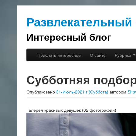
Развлекательный 
Интересный блог
Перейти к основному содержимому
Перейти к дополнительному содержимому
Прислать интересное
О сайте
Рубрики
Главное меню
Субботняя подбор
Опубликовано
31-Июль-2021 г (Суббота)
автором
Sho
Галерея красивых девушек (32 фотографии)