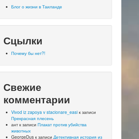
Блог о жизни в Таиланде
Сцылки
Почему бы нет?!
Свежие
комментарии
Vivod iz zapoya v stacionare_easi
к записи
Прекрасная плесень
ант
к записи
Плакат против убийства
животных
GeorgeDus
к записи
Детективная история из