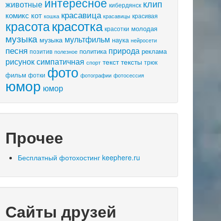
интересное
клип
животные
кибердянск
красавица
комикс
кот
красивая
кошка
красавицы
красота
красотка
молодая
красотки
музыка
мультфильм
музыка
наука
нейросети
песня
природа
политика
реклама
позитив
полезное
рисунок
симпатичная
текст
тексты
трюк
спорт
фото
фильм
фотки
фотосессия
фотографии
юмор
юмор
Прочее
Бесплатный фотохостинг keephere.ru
Сайты друзей