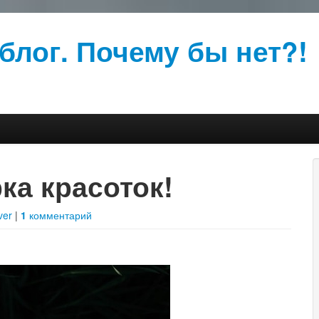
блог. Почему бы нет?!
ка красоток!
ver
|
1
комментарий