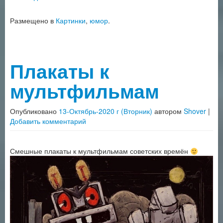
Размещено в
Картинки
,
юмор
.
Плакаты к
мультфильмам
Опубликовано
13-Октябрь-2020 г (Вторник)
автором
Shover
|
Добавить комментарий
Смешные плакаты к мультфильмам советских времён