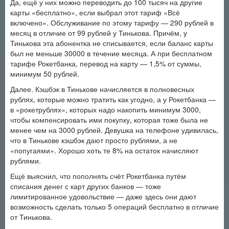
Да, ещё у них можно переводить до 100 тысяч на другие
карты «бесплатно», если выбрал этот тариф «Всё
включено». Обслуживание по этому тарифу — 290 рублей в
месяц в отличие от 99 рублей у Тинькова. Причём, у
Тинькова эта абонентка не списывается, если баланс карты
был не меньше 30000 в течение месяца. А при бесплатном
тарифе Рокетбанка, перевод на карту — 1,5% от суммы,
минимум 50 рублей.
Далее. Кэшбэк в Тинькове начисляется в полновесных
рублях, которые можно тратить как угодно, а у Рокетбанка —
в «рокетрублях», которых надо накопить минимум 3000,
чтобы компенсировать ими покупку, которая тоже была не
менее чем на 3000 рублей. Девушка на телефоне удивилась,
что в Тинькове кэшбэк дают просто рублями, а не
«попугаями». Хорошо хоть те 8% на остаток начисляют
рублями.
Ещё выяснил, что пополнять счёт Рокетбанка путём
списания денег с карт других банков — тоже
лимитированное удовольствие — даже здесь они дают
возможность сделать только 5 операций бесплатно в отличие
от Тинькова.