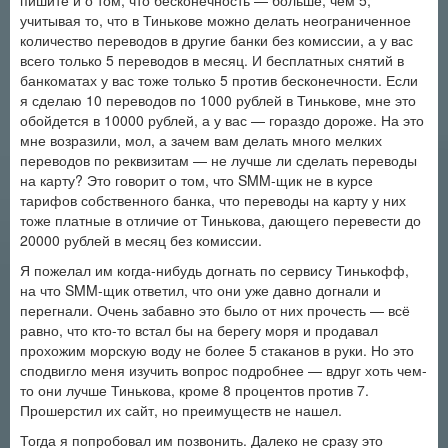
пишите и о том, что бесконечность — больше, чем 5,
учитывая то, что в Тинькове можно делать неограниченное
количество переводов в другие банки без комиссии, а у вас
всего только 5 переводов в месяц. И бесплатных снятий в
банкоматах у вас тоже только 5 против бесконечности. Если
я сделаю 10 переводов по 1000 рублей в Тинькове, мне это
обойдется в 10000 рублей, а у вас — гораздо дороже. На это
мне возразили, мол, а зачем вам делать много мелких
переводов по реквизитам — не лучше ли сделать переводы
на карту? Это говорит о том, что SMM-щик не в курсе
тарифов собственного банка, что переводы на карту у них
тоже платные в отличие от Тинькова, дающего перевести до
20000 рублей в месяц без комиссии.
Я пожелал им когда-нибудь догнать по сервису Тинькофф,
на что SMM-щик ответил, что они уже давно догнали и
перегнали. Очень забавно это было от них прочесть — всё
равно, что кто-то встал бы на берегу моря и продавал
прохожим морскую воду не более 5 стаканов в руки. Но это
сподвигло меня изучить вопрос подробнее — вдруг хоть чем-
то они лучше Тинькова, кроме 8 процентов против 7.
Прошерстил их сайт, но преимуществ не нашел.
Тогда я попробовал им позвонить. Далеко не сразу это