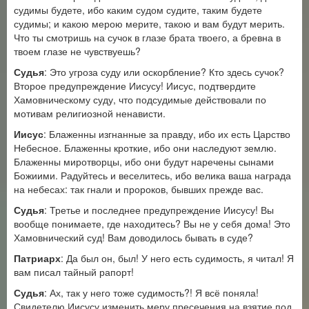
судимы будете, ибо каким судом судите, таким будете
судимы; и какою мерою мерите, такою и вам будут мерить.
Что ты смотришь на сучок в глазе брата твоего, а бревна в
твоем глазе не чувствуешь?
Судья
: Это угроза суду или оскорбление? Кто здесь сучок?
Второе предупреждение Иисусу! Иисус, подтвердите
Хамовническому суду, что подсудимые действовали по
мотивам религиозной ненависти.
Иисус
: Блаженны изгнанные за правду, ибо их есть Царство
Небесное. Блаженны кроткие, ибо они наследуют землю.
Блаженны миротворцы, ибо они будут наречены сынами
Божиими. Радуйтесь и веселитесь, ибо велика ваша награда
на небесах: так гнали и пророков, бывших прежде вас.
Судья
: Третье и последнее предупреждение Иисусу! Вы
вообще понимаете, где находитесь? Вы не у себя дома! Это
Хамовнический суд! Вам доводилось бывать в суде?
Патриарх
: Да был он, был! У него есть судимость, я читал! Я
вам писал тайный рапорт!
Судья
: Ах, так у него тоже судимость?! Я всё поняла!
Свидетелю Иисусу изменить меру пресечения на взятие под