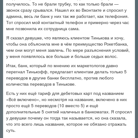
получилось. То не брали трубку, то как только брали —
звонок сразу срывался. Нашел их во Вконтакте и спросил у
админа, весь ли банк у них так же работает, как телефония.
Тот спросил мой контактный телефон и примерно через час
мне позвонила их сотрудница сама.
Я сказал девушке, что являюсь клиентом Тинькова и хочу,
чтобы она объяснила мне в чём преимущество Рокетбанка,
чем они могут меня завлечь. По мере разъяснения условий,
у меня появлялось все больше и больше седых волос.
Итак, банк, который по мнению их маркетологов давно
перегнал Тинькофф, предлагает клиентам делать только 5
переводов в другие банки бесплатно, против любого
количества переводов в Тинькове.
Есть у них ещё тариф для дебетовых карт под названием
«Всё включено», но несмотря на название, включено в них
просто ещё 5 переводов (10 вместо 5) и ещё
дополнительные 5 снятий наличных в банкоматах. Я спросил
у девушки почему он тогда так называется, но она сказала,
что это всего лишь название, которое не обязано отражать
суть.