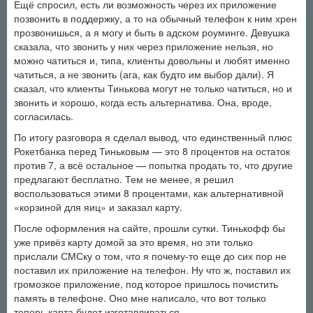
Ещё спросил, есть ли возможность через их приложение
позвонить в поддержку, а то на обычный телефон к ним хрен
прозвонишься, а я могу и быть в адском роуминге. Девушка
сказала, что звонить у них через приложение нельзя, но
можно чатиться и, типа, клиенты довольны и любят именно
чатиться, а не звонить (ага, как будто им выбор дали). Я
сказал, что клиенты Тинькова могут не только чатиться, но и
звонить и хорошо, когда есть альтернатива. Она, вроде,
согласилась.
По итогу разговора я сделал вывод, что единственный плюс
Рокетбанка перед Тиньковым — это 8 процентов на остаток
против 7, а всё остальное — попытка продать то, что другие
предлагают бесплатно. Тем не менее, я решил
воспользоваться этими 8 процентами, как альтернативной
«корзиной для яиц» и заказал карту.
После оформления на сайте, прошли сутки. Тинькофф бы
уже привёз карту домой за это время, но эти только
прислали СМСку о том, что я почему-то еще до сих пор не
поставил их приложение на телефон. Ну что ж, поставил их
громозкое приложение, под которое пришлось почистить
память в телефоне. Оно мне написало, что вот только
теперь карта будет изготавливаться.