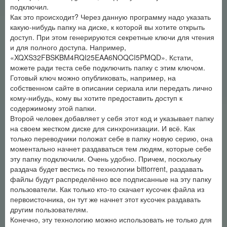
подключил.
Как это происходит? Через данную программу надо указать
какую-нибудь папку на диске, к которой вы хотите открыть
доступ. При этом генерируются секретные ключи для чтения
и для полного доступа. Например,
«XQXS32FBSKBM4RQI25EAA6NOQCI5PMQD». Кстати,
можете ради теста себе подключить папку с этим ключом.
Готовый ключ можно опубликовать, например, на
собственном сайте в описании сериала или передать лично
кому-нибудь, кому вы хотите предоставить доступ к
содержимому этой папки.
Второй человек добавляет у себя этот код и указывает папку
на своем жестком диске для синхронизации. И всё. Как
только переводчики положат себе в папку новую серию, она
моментально начнет раздаваться тем людям, которые себе
эту папку подключили. Очень удобно. Причем, поскольку
раздача будет вестись по технологии bittorrent, раздавать
файлы будут распределённо все подписанные на эту папку
пользователи. Как только кто-то скачает кусочек файла из
первоисточника, он тут же начнет этот кусочек раздавать
другим пользователям.
Конечно, эту технологию можно использовать не только для