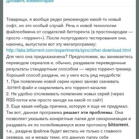
Добавить комментарий
Товарищи, я вообще редко рекомендую какой-то новый
софт, но это особый случай. Речь о новой технологии
файлообмена от создателей битторента (в простонародии —
просто «торрент»). После полугодового тестирования они,
наконец, выпустили вот эту мегапрограмму:
http://labs.bittorrent.com/experiments/sync/other-download.html
Для чего она предназначена? Предположим, вы занимаетесь
переводом сериалов и, обычно, раздавали переведенные
результаты стандартным способом — через торрент-треккер.
Хороший способ раздачи, но у него есть ряд неудобств:
1. При появлении новой серии нужно заново скачивать
.torrent-файл и скармливать его торрент-качалке
2. Не удобно отслеживать появление новых серий (через
RSS-поток или просто заходя на какой-то сайт)
3. Еще какая-нибудь причина, которую я еще не придумал.
Так вот, данная программа
решает эти проблемы
. Она
позволяет указывать конкретные папки для синхронизации и
раздавать их по полюбившемуся всем протоколу
bittorrent
,
т.е., раздача файлов будет вестись не только с главного
сервера, но и между теми, кто данную папку себе