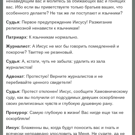
ненавидящим вас и молитесь за обижающих вас и гонящих
вас. Ибо если вы приветствуете только братьев ваших, что
особенного делаете? Не так же ли поступают и язычники?
Судья
: Первое предупреждение Иисусу! Разжигание
религиозной ненависти к язычникам!
Патриарх
: К язычникам нормально.
Журналист
: А Иисус не мог бы говорить помедленней и
покороче? Твиттер не резиновый.
Судья
: А, кстати, чуть не забыла: удалить из зала
журналистов!
Адвокат
: Протестую! Верните журналистов и не
перебивайте ценного свидетеля!
Судья
: Протест отклонен! Иисус, сообщите Хамовническому
суду, как вы получили от подсудимых девушек оскорбление
своих религиозных чувств и глубокую душевную рану.
Прокурор
: Самую глубокую в жизни! Вас нигде еще так не
оскорбляли!
Иисус
: Блаженны вы, когда будут поносить вас и гнать и
всячески неправедно злословить за Меня. Не судите, да не