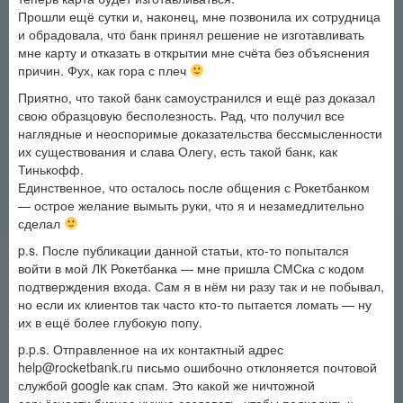
Прошли ещё сутки и, наконец, мне позвонила их сотрудница
и обрадовала, что банк принял решение не изготавливать
мне карту и отказать в открытии мне счёта без объяснения
причин. Фух, как гора с плеч
Приятно, что такой банк самоустранился и ещё раз доказал
свою образцовую бесполезность. Рад, что получил все
наглядные и неоспоримые доказательства бессмысленности
их существования и слава Олегу, есть такой банк, как
Тинькофф.
Единственное, что осталось после общения с Рокетбанком
— острое желание вымыть руки, что я и незамедлительно
сделал
p.s. После публикации данной статьи, кто-то попытался
войти в мой ЛК Рокетбанка — мне пришла СМСка с кодом
подтверждения входа. Сам я в нём ни разу так и не побывал,
но если их клиентов так часто кто-то пытается ломать — ну
их в ещё более глубокую попу.
p.p.s. Отправленное на их контактный адрес
help@rocketbank.ru письмо ошибочно отклоняется почтовой
службой google как спам. Это какой же ничтожной