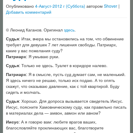
Опубликовано
4-Август-2012 г (Суббота)
автором
Shover
|
Добавить комментарий
© Леонид Каганов. Оригинал
здесь
.
Судья
: Итак, вчера мы остановились на том, что обвинение
требует для девушек 7 лет лишения свободы. Патриарх,
какие у вас пожелания суду?
Патриарх
: Я умываю руки.
Судья
: Только не здесь. Туалет в коридоре налево.
Патриарх
: Я в смысле, пусть суд думает сам, не маленький.
Я здесь ничего не решаю, только иск подаю. А то опять
скажут, что оказываю давление, как с той квартирой. Буду
сидеть и молчать.
Судья
: Хорошо. Для допроса вызывается свидетель Иисус.
Иисус, поясните Хамовническому суду, как правильно писать
в материалах дела — амвон, авмон или авном?
Иисус
: А я говорю вам: любите врагов ваших,
благословляйте проклинающих вас, благотворите