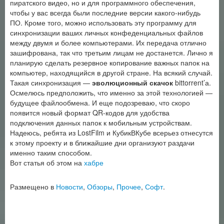
пиратского видео, но и для программного обеспечения,
чтобы у вас всегда были последние версии какого-нибудь
ПО. Кроме того, можно использовать эту программу для
синхронизации ваших личных конфеденциальных файлов
между двумя и более компьютерами. Их передача отлично
зашифрована, так что третьим лицам не достанется. Лично я
планирую сделать резервное копирование важных папок на
компьютер, находящийся в другой стране. На всякий случай.
Такая синхронизация —
эволюционный скачок
bittorrent’а.
Осмелюсь предположить, что именно за этой технологией —
будущее файлообмена. И еще подозреваю, что скоро
появится новый формат QR-кодов для удобства
подключения данных папок к мобильным устройствам.
Надеюсь, ребята из LostFilm и КубикВКубе всерьез отнесутся
к этому проекту и в ближайшие дни организуют раздачи
именно таким способом.
Вот статья об этом на
хабре
Размещено в
Новости
,
Обзоры
,
Прочее
,
Софт
.