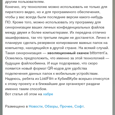
другим пользователям.
Конечно, эту технологию можно использовать не только для
пиратского видео, но и для программного обеспечения,
чтобы у вас всегда были последние версии какого-нибудь
ПО. Кроме того, можно использовать эту программу для
синхронизации ваших личных конфеденциальных файлов
между двумя и более компьютерами. Их передача отлично
зашифрована, так что третьим лицам не достанется. Лично я
планирую сделать резервное копирование важных папок на
компьютер, находящийся в другой стране. На всякий случай.
Такая синхронизация —
эволюционный скачок
bittorrent’а.
Осмелюсь предположить, что именно за этой технологией —
будущее файлообмена. И еще подозреваю, что скоро
появится новый формат QR-кодов для удобства
подключения данных папок к мобильным устройствам.
Надеюсь, ребята из LostFilm и КубикВКубе всерьез отнесутся
к этому проекту и в ближайшие дни организуют раздачи
именно таким способом.
Вот статья об этом на
хабре
Размещено в
Новости
,
Обзоры
,
Прочее
,
Софт
.