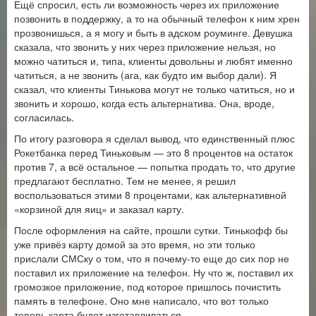
Ещё спросил, есть ли возможность через их приложение
позвонить в поддержку, а то на обычный телефон к ним хрен
прозвонишься, а я могу и быть в адском роуминге. Девушка
сказала, что звонить у них через приложение нельзя, но
можно чатиться и, типа, клиенты довольны и любят именно
чатиться, а не звонить (ага, как будто им выбор дали). Я
сказал, что клиенты Тинькова могут не только чатиться, но и
звонить и хорошо, когда есть альтернатива. Она, вроде,
согласилась.
По итогу разговора я сделал вывод, что единственный плюс
Рокетбанка перед Тиньковым — это 8 процентов на остаток
против 7, а всё остальное — попытка продать то, что другие
предлагают бесплатно. Тем не менее, я решил
воспользоваться этими 8 процентами, как альтернативной
«корзиной для яиц» и заказал карту.
После оформления на сайте, прошли сутки. Тинькофф бы
уже привёз карту домой за это время, но эти только
прислали СМСку о том, что я почему-то еще до сих пор не
поставил их приложение на телефон. Ну что ж, поставил их
громозкое приложение, под которое пришлось почистить
память в телефоне. Оно мне написало, что вот только
теперь карта будет изготавливаться.