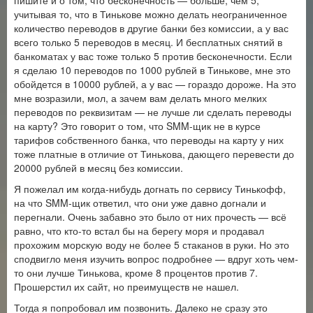
пишите и о том, что бесконечность — больше, чем 5,
учитывая то, что в Тинькове можно делать неограниченное
количество переводов в другие банки без комиссии, а у вас
всего только 5 переводов в месяц. И бесплатных снятий в
банкоматах у вас тоже только 5 против бесконечности. Если
я сделаю 10 переводов по 1000 рублей в Тинькове, мне это
обойдется в 10000 рублей, а у вас — гораздо дороже. На это
мне возразили, мол, а зачем вам делать много мелких
переводов по реквизитам — не лучше ли сделать переводы
на карту? Это говорит о том, что SMM-щик не в курсе
тарифов собственного банка, что переводы на карту у них
тоже платные в отличие от Тинькова, дающего перевести до
20000 рублей в месяц без комиссии.
Я пожелал им когда-нибудь догнать по сервису Тинькофф,
на что SMM-щик ответил, что они уже давно догнали и
перегнали. Очень забавно это было от них прочесть — всё
равно, что кто-то встал бы на берегу моря и продавал
прохожим морскую воду не более 5 стаканов в руки. Но это
сподвигло меня изучить вопрос подробнее — вдруг хоть чем-
то они лучше Тинькова, кроме 8 процентов против 7.
Прошерстил их сайт, но преимуществ не нашел.
Тогда я попробовал им позвонить. Далеко не сразу это