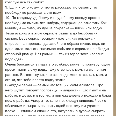
которую все так любят.
9. Если кто-то кому-то что-то рассказал по секрету, то
необходимо рассказать это всем.
10. По каждому удобному и неудобному поводу просто
необходимо выпить что-нибудь, содержащее алкоголь. Как
минимум — пиво, но лучше покрепче — виски или водку.
Тема алкоголя в этом сериале развита до безобразия
сильно. Весь сериал воспринимается, как реклама и
откровенная пропаганда запойного образа жизни, ведь ни
одно мало-мальски значимое событие в сериале не обходит
стороной рюмку. Нет рюмки — так из горла тоже «вполне
подойдет».
Очень бросается в глаза это зомбирование. К примеру, один
просит налить ему водку. Ему отвечают, мол, ты же не пил
раньше. В ответ звучит, что все люди меняются, так, мол, и
скажи, что тебе просто водку жалко!
В каждой серии — самый настоящий культ алкоголя. Про
него шутят, говорят пословицы, «мудрости». Его пьют и на
работе, и дома, и в гостях, и при ежедневных походах в бары
после работы. Актеры-то, конечно, хлещут вишневый сок с
яблочным и сыграть пьяных людей поэтому им удается
плохо — слишком сложно это, натурально дурака сыграть.
Интересно, кстати, посмотреть в глаза той мрази, которая