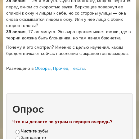
35 серия
— 28-я минута. Судя по монтажу, модель вертится
перед окном со скоростью звука: Верховцев повернул ее
спиной к окну и лицом к себе, но со стороны улицы — она
снова оказывается лицом к окну. Или у нее лицо с обеих
сторон головы?
39 серия
, 17-ая минута. Эльвира пролистывает фотки, где в
теории должна быть блондинка, но там явная брюнетка
Почему я это смотрел? Именно с целью изучения, каким
бредом пичкают сейчас население с экранов говновизоров.
Размещено в
Обзоры
,
Прочее
,
Тексты
.
Опрос
Что вы делаете по утрам в первую очередь?
Чистите зубы
Завтракаете