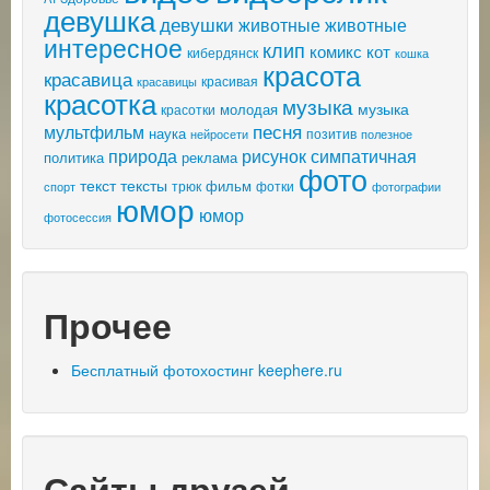
девушка
девушки
животные
животные
интересное
клип
комикс
кот
кибердянск
кошка
красота
красавица
красивая
красавицы
красотка
музыка
музыка
молодая
красотки
песня
мультфильм
наука
позитив
нейросети
полезное
природа
рисунок
симпатичная
политика
реклама
фото
текст
тексты
фильм
трюк
спорт
фотки
фотографии
юмор
юмор
фотосессия
Прочее
Бесплатный фотохостинг keephere.ru
Сайты друзей