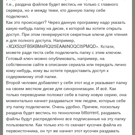
т.е., раздача файлов будет вестись не только с главного
сервера, но и между теми, кто данную папку себе
подключил.
Как это происходит? Через данную программу надо указать
какую-нибудь папку на диске, к которой вы хотите открыть
доступ. При этом генерируются секретные ключи для чтения
и для полного доступа. Например,
«XQXS32FBSKBM4RQI25EAA6NOQCI5PMQD». Кстати,
можете ради теста себе подключить папку с этим ключом.
Готовый ключ можно опубликовать, например, на
собственном сайте в описании сериала или передать лично
кому-нибудь, кому вы хотите предоставить доступ к
содержимому этой папки.
Второй человек добавляет у себя этот код и указывает папку
на своем жестком диске для синхронизации. И всё. Как
только переводчики положат себе в папку новую серию, она
моментально начнет раздаваться тем людям, которые себе
эту папку подключили. Очень удобно. Причем, поскольку
раздача будет вестись по технологии bittorrent, раздавать
файлы будут распределённо все подписанные на эту папку
пользователи. Как только кто-то скачает кусочек файла из
первоисточника, он тут же начнет этот кусочек раздавать