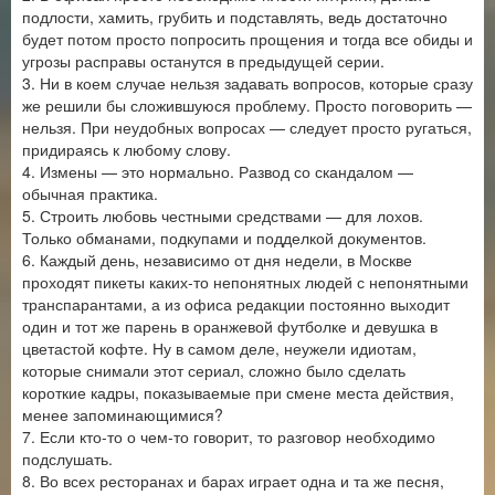
подлости, хамить, грубить и подставлять, ведь достаточно
будет потом просто попросить прощения и тогда все обиды и
угрозы расправы останутся в предыдущей серии.
3. Ни в коем случае нельзя задавать вопросов, которые сразу
же решили бы сложившуюся проблему. Просто поговорить —
нельзя. При неудобных вопросах — следует просто ругаться,
придираясь к любому слову.
4. Измены — это нормально. Развод со скандалом —
обычная практика.
5. Строить любовь честными средствами — для лохов.
Только обманами, подкупами и подделкой документов.
6. Каждый день, независимо от дня недели, в Москве
проходят пикеты каких-то непонятных людей с непонятными
транспарантами, а из офиса редакции постоянно выходит
один и тот же парень в оранжевой футболке и девушка в
цветастой кофте. Ну в самом деле, неужели идиотам,
которые снимали этот сериал, сложно было сделать
короткие кадры, показываемые при смене места действия,
менее запоминающимися?
7. Если кто-то о чем-то говорит, то разговор необходимо
подслушать.
8. Во всех ресторанах и барах играет одна и та же песня,