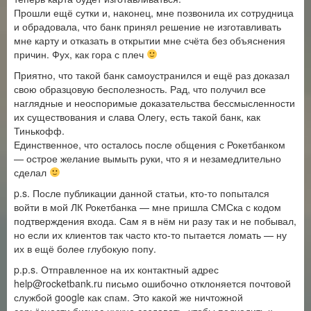
Прошли ещё сутки и, наконец, мне позвонила их сотрудница
и обрадовала, что банк принял решение не изготавливать
мне карту и отказать в открытии мне счёта без объяснения
причин. Фух, как гора с плеч
Приятно, что такой банк самоустранился и ещё раз доказал
свою образцовую бесполезность. Рад, что получил все
наглядные и неоспоримые доказательства бессмысленности
их существования и слава Олегу, есть такой банк, как
Тинькофф.
Единственное, что осталось после общения с Рокетбанком
— острое желание вымыть руки, что я и незамедлительно
сделал
p.s. После публикации данной статьи, кто-то попытался
войти в мой ЛК Рокетбанка — мне пришла СМСка с кодом
подтверждения входа. Сам я в нём ни разу так и не побывал,
но если их клиентов так часто кто-то пытается ломать — ну
их в ещё более глубокую попу.
p.p.s. Отправленное на их контактный адрес
help@rocketbank.ru письмо ошибочно отклоняется почтовой
службой google как спам. Это какой же ничтожной