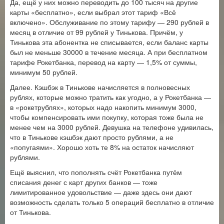
Да, ещё у них можно переводить до 100 тысяч на другие
карты «бесплатно», если выбрал этот тариф «Всё
включено». Обслуживание по этому тарифу — 290 рублей в
месяц в отличие от 99 рублей у Тинькова. Причём, у
Тинькова эта абонентка не списывается, если баланс карты
был не меньше 30000 в течение месяца. А при бесплатном
тарифе Рокетбанка, перевод на карту — 1,5% от суммы,
минимум 50 рублей.
Далее. Кэшбэк в Тинькове начисляется в полновесных
рублях, которые можно тратить как угодно, а у Рокетбанка —
в «рокетрублях», которых надо накопить минимум 3000,
чтобы компенсировать ими покупку, которая тоже была не
менее чем на 3000 рублей. Девушка на телефоне удивилась,
что в Тинькове кэшбэк дают просто рублями, а не
«попугаями». Хорошо хоть те 8% на остаток начисляют
рублями.
Ещё выяснил, что пополнять счёт Рокетбанка путём
списания денег с карт других банков — тоже
лимитированное удовольствие — даже здесь они дают
возможность сделать только 5 операций бесплатно в отличие
от Тинькова.