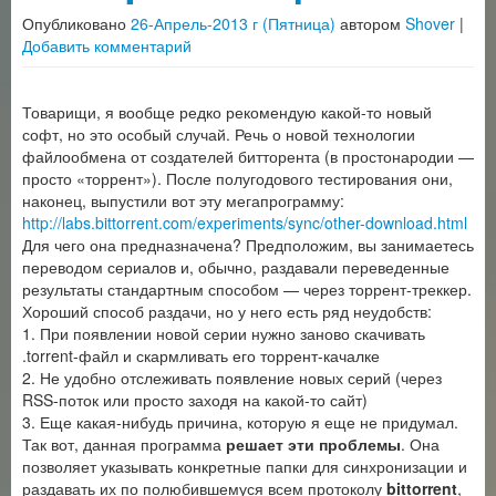
Опубликовано
26-Апрель-2013 г (Пятница)
автором
Shover
|
Добавить комментарий
Товарищи, я вообще редко рекомендую какой-то новый
софт, но это особый случай. Речь о новой технологии
файлообмена от создателей битторента (в простонародии —
просто «торрент»). После полугодового тестирования они,
наконец, выпустили вот эту мегапрограмму:
http://labs.bittorrent.com/experiments/sync/other-download.html
Для чего она предназначена? Предположим, вы занимаетесь
переводом сериалов и, обычно, раздавали переведенные
результаты стандартным способом — через торрент-треккер.
Хороший способ раздачи, но у него есть ряд неудобств:
1. При появлении новой серии нужно заново скачивать
.torrent-файл и скармливать его торрент-качалке
2. Не удобно отслеживать появление новых серий (через
RSS-поток или просто заходя на какой-то сайт)
3. Еще какая-нибудь причина, которую я еще не придумал.
Так вот, данная программа
решает эти проблемы
. Она
позволяет указывать конкретные папки для синхронизации и
раздавать их по полюбившемуся всем протоколу
bittorrent
,