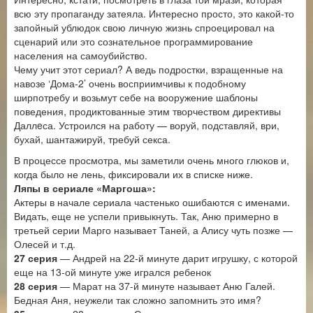
всю эту пропаганду затеяла. Интересно просто, это какой-то
запойный ублюдок свою личную жизнь спроецировал на
сценарий или это сознательное программирование
населения на самоубийство.
Чему учит этот сериал? А ведь подростки, взращенные на
навозе ‘Дома-2’ очень восприимчивы к подобному
ширпотребу и возьмут себе на вооружение шаблоны
поведения, продиктованные этим творчеством директивы
Даллeса. Устроился на работу — воруй, подставляй, ври,
бухай, шантажируй, требуй секса.
В процессе просмотра, мы заметили очень много глюков и,
когда было не лень, фиксировали их в списке ниже.
Ляпы в сериале «Маргоша»:
Актеры в начале сериала частенько ошибаются с именами.
Видать, еще не успели привыкнуть. Так, Аню примерно в
третьей серии Марго называет Таней, а Алису чуть позже —
Олесей и т.д.
27 серия
— Андрей на 22-й минуте дарит игрушку, с которой
еще на 13-ой минуте уже игрался ребенок
28 серия
— Марат на 37-й минуте называет Аню Галей.
Бедная Аня, неужели так сложно запомнить это имя?