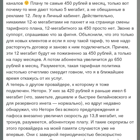
каналов
Плачу те самые 450 рублей в месяц, только вот
почему-то мне дают только 5 мегабит, а не обещанные в
рекламе 12. Лезу в Личный кабинет. Действительно,
никакими 12-ю мегабитами не пахнет и на странице смены
тарифного плана, 12-мегабитного за 450 просто нет. Звоню в
суппорт, спрашиваю что за фигня. Объяснили, что это только
для новых клиентов и если я хочу такой тариф, то мне надо
расторгнуть договор и заново к ним подключиться. Причем,
эти 12 мегабит будут не пожизненно за 450 рублей, а только
на пару месяцев. А потом абонентка увеличится до 650
рублей в месяц. Разумеется, такая тарифная политика
настолько отчетливо смердит говном, что я в ближайшее
время откажусь от их услуг.
А теперь о другом провайдере, к которому я тоже
подключен. Неторн. У них за 420 рублей я раньше имел 6
мегабит (что, заметьте, дешевле и быстрее билайновского и
для резервного инета — нормально), но вдруг недавно
обнаружил, что Неторн без всякого предупреждения и
пафоса внезапно увеличил скорость до 13,8 мегабит, не
тронув, разумеется, абонентскую плату. И такие сюрпризы от
этого провайдера на моей памяти случаются уже не
впервые. Они с завидной периодичностью бескорыстно