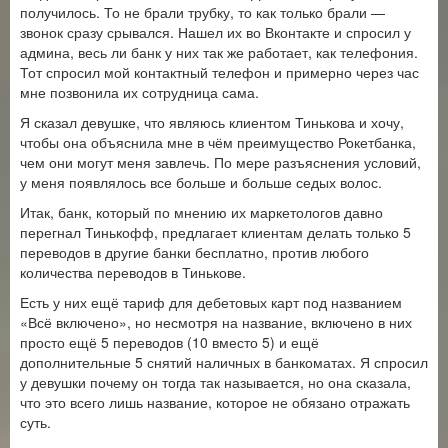
получилось. То не брали трубку, то как только брали —
звонок сразу срывался. Нашел их во Вконтакте и спросил у
админа, весь ли банк у них так же работает, как телефония.
Тот спросил мой контактный телефон и примерно через час
мне позвонила их сотрудница сама.
Я сказал девушке, что являюсь клиентом Тинькова и хочу,
чтобы она объяснила мне в чём преимущество Рокетбанка,
чем они могут меня завлечь. По мере разъяснения условий,
у меня появлялось все больше и больше седых волос.
Итак, банк, который по мнению их маркетологов давно
перегнал Тинькофф, предлагает клиентам делать только 5
переводов в другие банки бесплатно, против любого
количества переводов в Тинькове.
Есть у них ещё тариф для дебетовых карт под названием
«Всё включено», но несмотря на название, включено в них
просто ещё 5 переводов (10 вместо 5) и ещё
дополнительные 5 снятий наличных в банкоматах. Я спросил
у девушки почему он тогда так называется, но она сказала,
что это всего лишь название, которое не обязано отражать
суть.