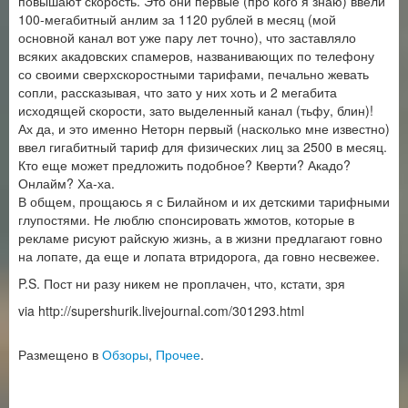
повышают скорость. Это они первые (про кого я знаю) ввели
100-мегабитный анлим за 1120 рублей в месяц (мой
основной канал вот уже пару лет точно), что заставляло
всяких акадовских спамеров, названивающих по телефону
со своими сверхскоростными тарифами, печально жевать
сопли, рассказывая, что зато у них хоть и 2 мегабита
исходящей скорости, зато выделенный канал (тьфу, блин)!
Ах да, и это именно Неторн первый (насколько мне известно)
ввел гигабитный тариф для физических лиц за 2500 в месяц.
Кто еще может предложить подобное? Кверти? Акадо?
Онлайм? Ха-ха.
В общем, прощаюсь я с Билайном и их детскими тарифными
глупостями. Не люблю спонсировать жмотов, которые в
рекламе рисуют райскую жизнь, а в жизни предлагают говно
на лопате, да еще и лопата втридорога, да говно несвежее.
P.S. Пост ни разу никем не проплачен, что, кстати, зря
via http://supershurik.livejournal.com/301293.html
Размещено в
Обзоры
,
Прочее
.