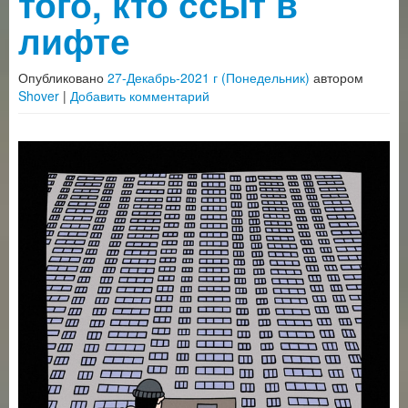
того, кто ссыт в
лифте
Опубликовано
27-Декабрь-2021 г (Понедельник)
автором
Shover
|
Добавить комментарий