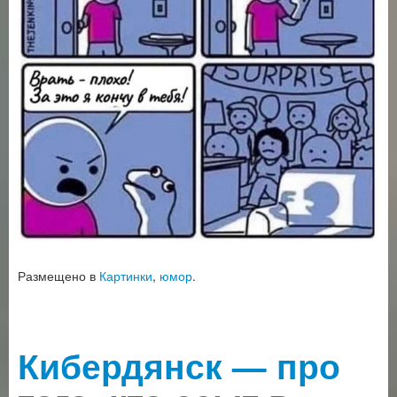
Размещено в
Картинки
,
юмор
.
Кибердянск — про