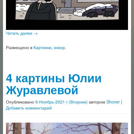
Читать далее
→
Размещено в
Картинки
,
юмор
.
4 картины Юлии
Журавлевой
Опубликовано
9-Ноябрь-2021 г (Вторник)
автором
Shover
|
Добавить комментарий