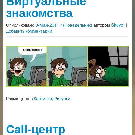
Виртуальные
знакомства
Опубликовано
9-Май-2011 г (Понедельник)
автором
Shover
|
Добавить комментарий
Размещено в
Картинки
,
Рисунки
.
Call-центр