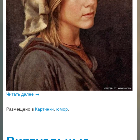
Читать далее
→
Размещено в
Картинки
,
юмор
.