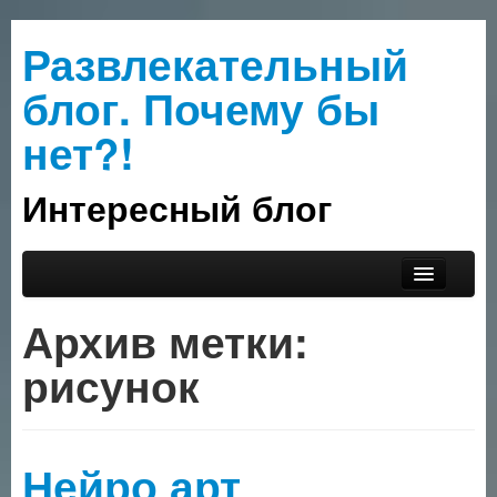
Развлекательный
блог. Почему бы
нет?!
Интересный блог
Перейти к основному содержимому
Перейти к дополнительному содержимому
Главное меню
Прислать интересное
Архив метки:
О сайте
рисунок
Рубрики
Нейро арт