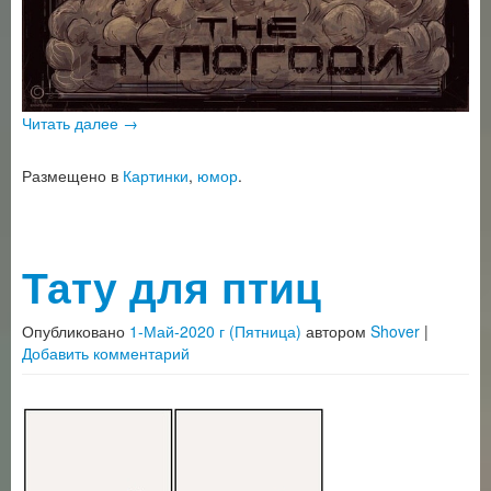
Читать далее
→
Размещено в
Картинки
,
юмор
.
Тату для птиц
Опубликовано
1-Май-2020 г (Пятница)
автором
Shover
|
Добавить комментарий