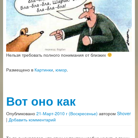
Нельзя требовать полного понимания от близких
Размещено в
Картинки
,
юмор
.
Вот оно как
Опубликовано
21-Март-2010 г (Воскресенье)
автором
Shover
|
Добавить комментарий
То-то я удивлялся, что этим мутантам удобно ходить в таких