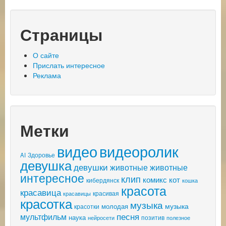
Страницы
О сайте
Прислать интересное
Реклама
Метки
видео
видеоролик
AI
Здоровье
девушка
девушки
животные
животные
интересное
клип
комикс
кот
кибердянск
кошка
красота
красавица
красивая
красавицы
красотка
музыка
музыка
молодая
красотки
песня
мультфильм
наука
позитив
нейросети
полезное