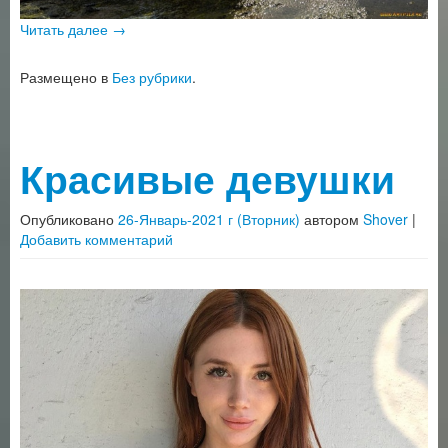
Читать далее
→
Размещено в
Без рубрики
.
Красивые девушки
Опубликовано
26-Январь-2021 г (Вторник)
автором
Shover
|
Добавить комментарий