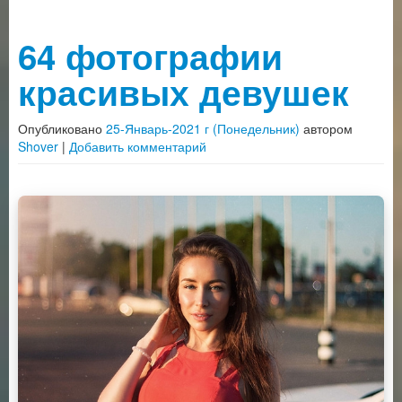
64 фотографии
красивых девушек
Опубликовано
25-Январь-2021 г (Понедельник)
автором
Shover
|
Добавить комментарий