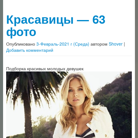
Красавицы — 63
фото
Опубликовано
3-Февраль-2021 г (Среда)
автором
Shover
|
Добавить комментарий
Подборка красивых молодых девушек