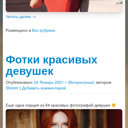
Читать далее
→
Размещено в
Без рубрики
.
Фотки красивых
девушек
Опубликовано
24-Январь-2021 г (Воскресенье)
автором
Shover
|
Добавить комментарий
Ещё одна порция из 64 красивых фотографий девушек