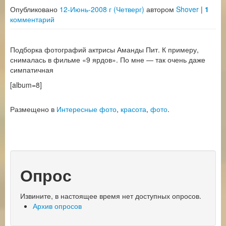
Опубликовано
12-Июнь-2008 г (Четверг)
автором
Shover
|
1
комментарий
Подборка фотографий актрисы Аманды Пит. К примеру,
снималась в фильме «9 ярдов». По мне — так очень даже
симпатичная
[album=8]
Размещено в
Интересные фото
,
красота
,
фото
.
Опрос
Извините, в настоящее время нет доступных опросов.
Архив опросов