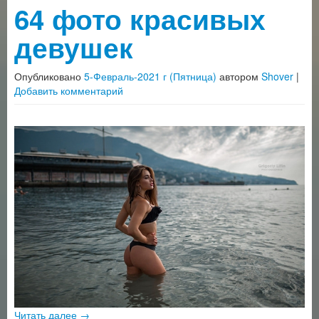
64 фото красивых
девушек
Опубликовано
5-Февраль-2021 г (Пятница)
автором
Shover
|
Добавить комментарий
Читать далее
→