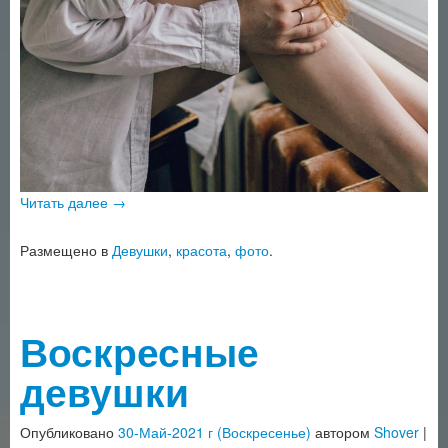
Читать далее
→
Размещено в
Девушки
,
красота
,
фото
.
Воскресные
девушки
Опубликовано
30-Май-2021 г (Воскресенье)
автором
Shover
|