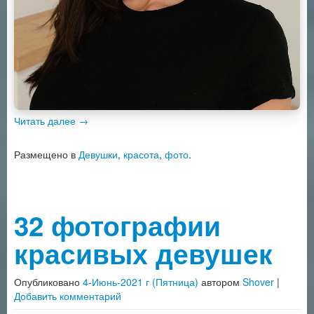
Читать далее
→
Размещено в
Девушки
,
красота
,
фото
.
32 фотографии
красивых девушек
Опубликовано
4-Июнь-2021 г (Пятница)
автором
Shover
|
Добавить комментарий