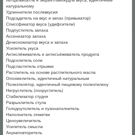
натуральному
Удлиннители послевкусия
Подсадитель на вкус и запах (привыкатор)
Списсфикатор вкуса (удифсители)
Подпуститель запаха
Ассенизатор запаха
Дечеснокизатор вкуса и запаха
Усилитель укуса
Антислёживатель и антисъёживатель продукта
Подсолитель соли
Подсластитель отрыжки
Растлитель на основе растлительного масла
Опохмелитель, идентичный натуральным
Полиэтилятор, идентичный пищевому полиэтилену
Негруститель (похруститель)
Стабилизатор студня
Разрыхлитель стула
Голодоутолитель и пузонаполнитель
Наполнитель этикетки
Ценоувеличитель
Усилитель смысла
Анукаповторитель