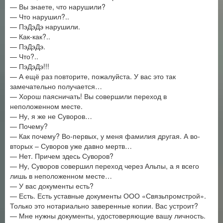
— Вы знаете, что нарушили?
— Что нарушил?..
— ПэДэДэ нарушили.
— Как-как?..
— ПэДэДэ.
— Что?..
— ПэДэДэ!!!
— А ещё раз повторите, пожалуйста. У вас это так
замечательно получается…
— Хорош паясничать! Вы совершили переход в
неположенном месте.
— Ну, я же не Суворов…
— Почему?
— Как почему? Во-первых, у меня фамилия другая. А во-
вторых – Суворов уже давно мертв…
— Нет. Причем здесь Суворов?
— Ну, Суворов совершил переход через Альпы, а я всего
лишь в неположенном месте…
— У вас документы есть?
— Есть. Есть уставные документы ООО «Связьпромстрой».
Только это нотариально заверенные копии. Вас устроит?
— Мне нужны документы, удостоверяющие вашу личность.