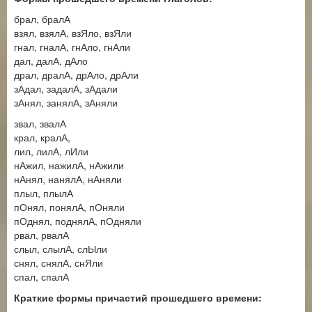
брал, бралА
взял, взялА, взЯло, взЯли
гнал, гналА, гнАло, гнАли
дал, далА, дАло
драл, дралА, дрАло, дрАли
зАдал, задалА, зАдали
зАнял, занялА, зАняли
звал, звалА
крал, кралА,
лил, лилА, лИли
нАжил, нажилА, нАжили
нАнял, нанялА, нАняли
плыл, плылА
пОнял, понялА, пОняли
пОднял, поднялА, пОдняли
рвал, рвалА
слыл, слылА, слЫли
снял, снялА, снЯли
спал, спалА
Краткие формы причастий прошедшего времени: