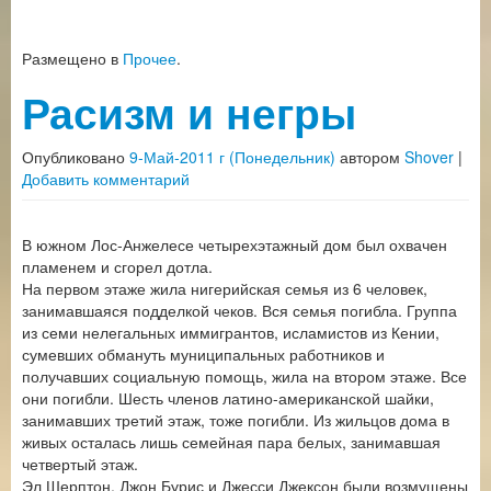
Размещено в
Прочее
.
Расизм и негры
Опубликовано
9-Май-2011 г (Понедельник)
автором
Shover
|
Добавить комментарий
В южном Лос-Анжелесе четырехэтажный дом был охвачен
пламенем и сгорел дотла.
На первом этаже жила нигерийская семья из 6 человек,
занимавшаяся подделкой чеков. Вся семья погибла. Группа
из семи нелегальных иммигрантов, исламистов из Кении,
сумевших обмануть муниципальных работников и
получавших социальную помощь, жила на втором этаже. Все
они погибли. Шесть членов латино-американской шайки,
занимавших третий этаж, тоже погибли. Из жильцов дома в
живых осталась лишь семейная пара белых, занимавшая
четвертый этаж.
Эл Шерптон, Джон Бурис и Джесси Джексон были возмущены