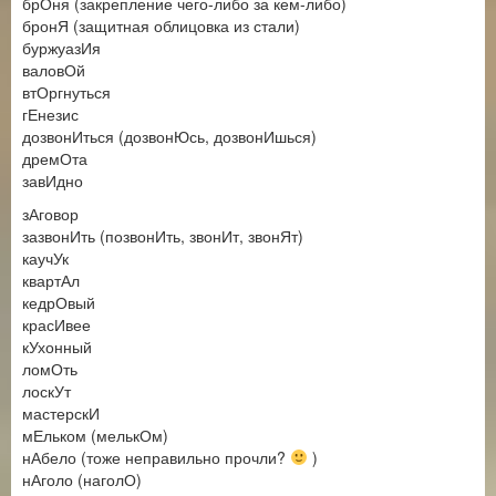
брОня (закрепление чего-либо за кем-либо)
бронЯ (защитная облицовка из стали)
буржуазИя
валовОй
втОргнуться
гЕнезис
дозвонИться (дозвонЮсь, дозвонИшься)
дремОта
завИдно
зАговор
зазвонИть (позвонИть, звонИт, звонЯт)
каучУк
квартАл
кедрОвый
красИвее
кУхонный
ломОть
лоскУт
мастерскИ
мЕльком (мелькОм)
нАбело (тоже неправильно прочли?
)
нАголо (наголО)