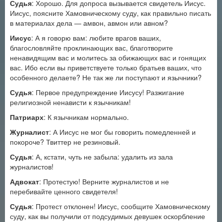
Судья
: Хорошо. Для допроса вызывается свидетель Иисус.
Иисус, поясните Хамовническому суду, как правильно писать
в материалах дела — амвон, авмон или авном?
Иисус
: А я говорю вам: любите врагов ваших,
благословляйте проклинающих вас, благотворите
ненавидящим вас и молитесь за обижающих вас и гонящих
вас. Ибо если вы приветствуете только братьев ваших, что
особенного делаете? Не так же ли поступают и язычники?
Судья
: Первое предупреждение Иисусу! Разжигание
религиозной ненависти к язычникам!
Патриарх
: К язычникам нормально.
Журналист
: А Иисус не мог бы говорить помедленней и
покороче? Твиттер не резиновый.
Судья
: А, кстати, чуть не забыла: удалить из зала
журналистов!
Адвокат
: Протестую! Верните журналистов и не
перебивайте ценного свидетеля!
Судья
: Протест отклонен! Иисус, сообщите Хамовническому
суду, как вы получили от подсудимых девушек оскорбление