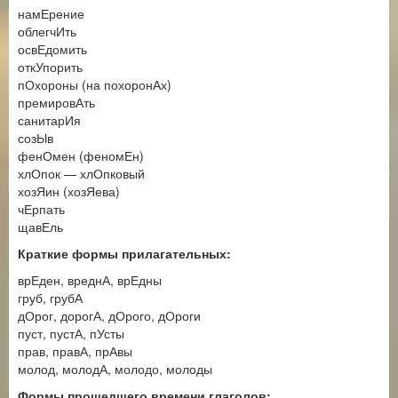
намЕрение
облегчИть
освЕдомить
откУпорить
пОхороны (на похоронАх)
премировАть
санитарИя
созЫв
фенОмен (феномЕн)
хлОпок — хлОпковый
хозЯин (хозЯева)
чЕрпать
щавЕль
Краткие формы прилагательных:
врЕден, вреднА, врЕдны
груб, грубА
дОрог, дорогА, дОрого, дОроги
пуст, пустА, пУсты
прав, правА, прАвы
молод, молодА, молодо, молоды
Формы прошедшего времени глаголов: