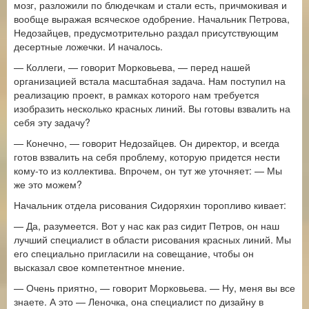
мозг, разложили по блюдечкам и стали есть, причмокивая и
вообще выражая всяческое одобрение. Начальник Петрова,
Недозайцев, предусмотрительно раздал присутствующим
десертные ложечки. И началось.
— Коллеги, — говорит Морковьева, — перед нашей
организацией встала масштабная задача. Нам поступил на
реализацию проект, в рамках которого нам требуется
изобразить несколько красных линий. Вы готовы взвалить на
себя эту задачу?
— Конечно, — говорит Недозайцев. Он директор, и всегда
готов взвалить на себя проблему, которую придется нести
кому-то из коллектива. Впрочем, он тут же уточняет: — Мы
же это можем?
Начальник отдела рисования Сидоряхин торопливо кивает:
— Да, разумеется. Вот у нас как раз сидит Петров, он наш
лучший специалист в области рисования красных линий. Мы
его специально пригласили на совещание, чтобы он
высказал свое компетентное мнение.
— Очень приятно, — говорит Морковьева. — Ну, меня вы все
знаете. А это — Леночка, она специалист по дизайну в