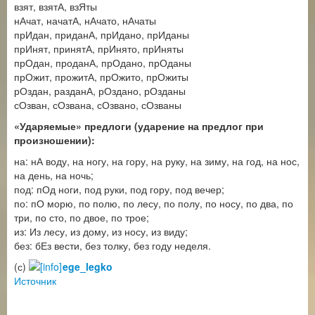
взят, взятА, взЯты
нАчат, начатА, нАчато, нАчаты
прИдан, приданА, прИдано, прИданы
прИнят, принятА, прИнято, прИняты
прОдан, проданА, прОдано, прОданы
прОжит, прожитА, прОжито, прОжиты
рОздан, разданА, рОздано, рОзданы
сОзван, сОзвана, сОзвано, сОзваны
«Ударяемые» предлоги (ударение на предлог при
произношении):
на: нА воду, на ногу, на гору, на руку, на зиму, на год, на нос,
на день, на ночь;
под: пОд ноги, под руки, под гору, под вечер;
по: пО морю, по полю, по лесу, по полу, по носу, по два, по
три, по сто, по двое, по трое;
из: Из лесу, из дому, из носу, из виду;
без: бЕз вести, без толку, без году неделя.
(с)
ege_legko
Источник