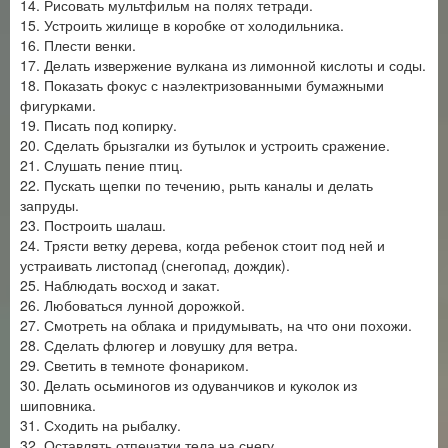
14. Рисовать мультфильм на полях тетради.
15. Устроить жилище в коробке от холодильника.
16. Плести венки.
17. Делать извержение вулкана из лимонной кислоты и соды.
18. Показать фокус с наэлектризованными бумажными
фигурками.
19. Писать под копирку.
20. Сделать брызгалки из бутылок и устроить сражение.
21. Слушать пение птиц.
22. Пускать щепки по течению, рыть каналы и делать
запруды.
23. Построить шалаш.
24. Трясти ветку дерева, когда ребенок стоит под ней и
устраивать листопад (снегопад, дождик).
25. Наблюдать восход и закат.
26. Любоваться лунной дорожкой.
27. Смотреть на облака и придумывать, на что они похожи.
28. Сделать флюгер и ловушку для ветра.
29. Светить в темноте фонариком.
30. Делать осьминогов из одуванчиков и куколок из
шиповника.
31. Сходить на рыбалку.
32. Оставлять отпечатки тела на снегу.