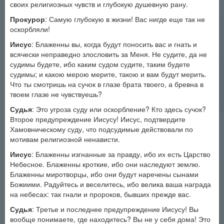
своих религиозных чувств и глубокую душевную рану.
Прокурор
: Самую глубокую в жизни! Вас нигде еще так не
оскорбляли!
Иисус
: Блаженны вы, когда будут поносить вас и гнать и
всячески неправедно злословить за Меня. Не судите, да не
судимы будете, ибо каким судом судите, таким будете
судимы; и какою мерою мерите, такою и вам будут мерить.
Что ты смотришь на сучок в глазе брата твоего, а бревна в
твоем глазе не чувствуешь?
Судья
: Это угроза суду или оскорбление? Кто здесь сучок?
Второе предупреждение Иисусу! Иисус, подтвердите
Хамовническому суду, что подсудимые действовали по
мотивам религиозной ненависти.
Иисус
: Блаженны изгнанные за правду, ибо их есть Царство
Небесное. Блаженны кроткие, ибо они наследуют землю.
Блаженны миротворцы, ибо они будут наречены сынами
Божиими. Радуйтесь и веселитесь, ибо велика ваша награда
на небесах: так гнали и пророков, бывших прежде вас.
Судья
: Третье и последнее предупреждение Иисусу! Вы
вообще понимаете, где находитесь? Вы не у себя дома! Это