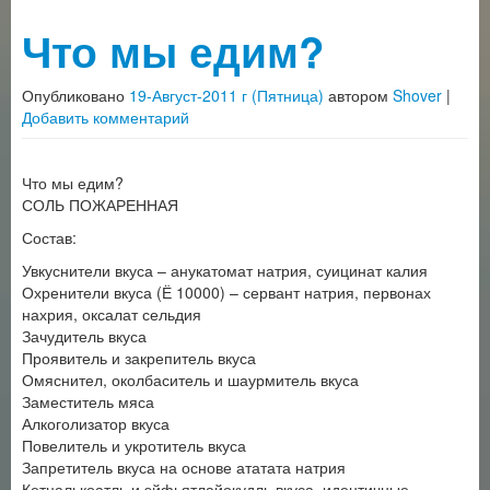
Что мы едим?
Опубликовано
19-Август-2011 г (Пятница)
автором
Shover
|
Добавить комментарий
Что мы едим?
СОЛЬ ПОЖАРЕННАЯ
Состав:
Увкуснители вкуса – анукатомат натрия, суицинат калия
Охренители вкуса (Ё 10000) – сервант натрия, первонах
нахрия, оксалат сельдия
Зачудитель вкуса
Проявитель и закрепитель вкуса
Омяснител, околбаситель и шаурмитель вкуса
Заместитель мяса
Алкоголизатор вкуса
Повелитель и укротитель вкуса
Запретитель вкуса на основе ататата натрия
Кетцалькоатль и эйфьятлайокудль вкуса, идентичные