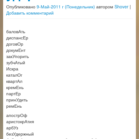
Опубликовано
9-Май-2011 г (Понедельник)
автором
Shover
|
Добавить комментарий
баловАть
диспансЕр
договОр
докумЕнт
закУпорить
зубчАтый
Искра
каталОг
квартАл
кремЕнь
партЕр
принУдить
ремЕнь
апострОф
аристокрАтия
арбУз
безУдержный