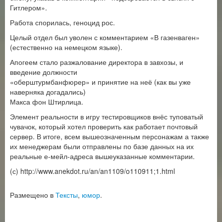
Гитлером».
Работа спорилась, геноцид рос.
Целый отдел был уволен с комментарием «В газенваген»
(естественно на немецком языке).
Апогеем стало разжалование директора в завхозы, и
введение должности
«оберштурмбанфюрер» и принятие на неё (как вы уже
наверняка догадались)
Макса фон Штирлица.
Элемент реальности в игру тестировщиков внёс туповатый
чувачок, который хотел проверить как работает почтовый
сервер. В итоге, всем вышеозначенным персонажам а также
их менеджерам были отправлены по базе данных на их
реальные е-мейл-адреса вышеуказанные комментарии.
(с) http://www.anekdot.ru/an/an1109/o110911;1.html
Размещено в
Тексты
,
юмор
.