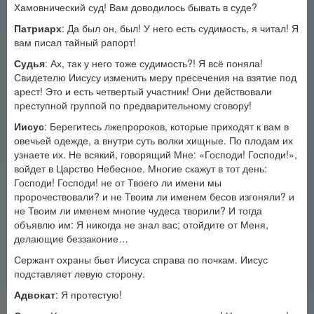
Хамовнический суд! Вам доводилось бывать в суде?
Патриарх
: Да был он, был! У него есть судимость, я читал! Я
вам писал тайный рапорт!
Судья
: Ах, так у него тоже судимость?! Я всё поняла!
Свидетелю Иисусу изменить меру пресечения на взятие под
арест! Это и есть четвертый участник! Они действовали
преступной группой по предварительному сговору!
Иисус
: Берегитесь лжепророков, которые приходят к вам в
овечьей одежде, а внутри суть волки хищные. По плодам их
узнаете их. Не всякий, говорящий Мне: «Господи! Господи!»,
войдет в Царство Небесное. Многие скажут в тот день:
Господи! Господи! не от Твоего ли имени мы
пророчествовали? и не Твоим ли именем бесов изгоняли? и
не Твоим ли именем многие чудеса творили? И тогда
объявлю им: Я никогда не знал вас; отойдите от Меня,
делающие беззаконие…
Сержант охраны бьет Иисуса справа по почкам. Иисус
подставляет левую сторону.
Адвокат
: Я протестую!