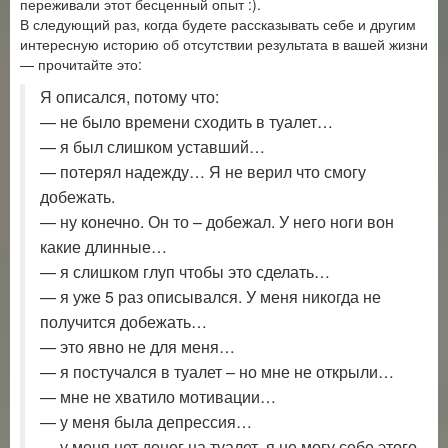
переживали этот бесценный опыт :).
В следующий раз, когда будете рассказывать себе и другим
интересную историю об отсутствии результата в вашей жизни
— прочитайте это:
Я описался, потому что:
— не было времени сходить в туалет…
— я был слишком уставший…
— потерял надежду… Я не верил что смогу
добежать.
— ну конечно. Он то – добежал. У него ноги вон
какие длинные…
— я слишком глуп чтобы это сделать…
— я уже 5 раз описывался. У меня никогда не
получится добежать…
— это явно не для меня…
— я постучался в туалет – но мне не открыли…
— мне не хватило мотивации…
— у меня была депрессия…
— у меня нет денег на туалет, я не могу себе этого