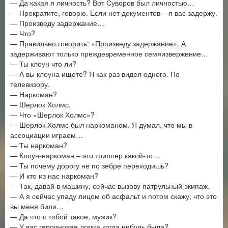
— Да какая я личность? Вот Суворов был личностью…
— Прекратите, говорю. Если нет документов – я вас задержу.
— Произведу задержание…
— Что?
— Правильно говорить: «Произведу задержание». А
задерживают только преждевременное семяизвержение…
— Ты клоун что ли?
— А вы клоуна ищете? Я как раз видел одного. По
телевизору.
— Наркоман?
— Шерлок Холмс.
— Что «Шерлок Холмс»?
— Шерлок Холмс был наркоманом. Я думал, что мы в
ассоциации играем…
— Ты наркоман?
— Клоун-наркоман – это триллер какой-то…
— Ты почему дорогу не по зебре переходишь?
— И кто из нас наркоман?
— Так, давай в машину, сейчас вызову патрульный экипаж.
— А я сейчас упаду лицом об асфальт и потом скажу, что это
вы меня били…
— Да что с тобой такое, мужик?
— У вас героиновая ломка когда нибудь была?