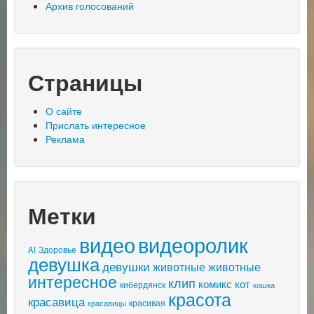
Архив голосований
Страницы
О сайте
Прислать интересное
Реклама
Метки
видео
видеоролик
AI
Здоровье
девушка
девушки
животные
животные
интересное
клип
комикс
кот
кибердянск
кошка
красота
красавица
красивая
красавицы