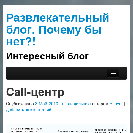
Развлекательный
блог. Почему бы
нет?!
Интересный блог
Перейти к основному содержимому
Перейти к дополнительному содержимому
Главное меню
Прислать интересное
Call-центр
О сайте
Опубликовано
3-Май-2010 г (Понедельник)
автором
Shover
|
Рубрики
Добавить комментарий