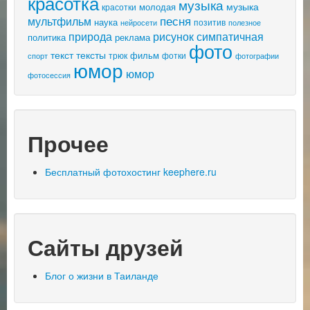
красотка
музыка
музыка
молодая
красотки
песня
мультфильм
наука
позитив
нейросети
полезное
природа
рисунок
симпатичная
политика
реклама
фото
текст
тексты
фильм
трюк
спорт
фотки
фотографии
юмор
юмор
фотосессия
Прочее
Бесплатный фотохостинг keephere.ru
Сайты друзей
Блог о жизни в Таиланде