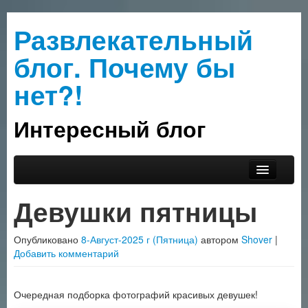
Развлекательный
блог. Почему бы
нет?!
Интересный блог
Перейти к основному содержимому
Перейти к дополнительному содержимому
Главное меню
Прислать интересное
Девушки пятницы
О сайте
Опубликовано
8-Август-2025 г (Пятница)
автором
Shover
|
Рубрики
Добавить комментарий
Очередная подборка фотографий красивых девушек!