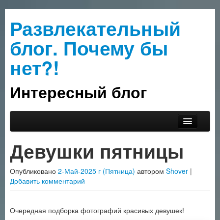
Развлекательный
блог. Почему бы
нет?!
Интересный блог
Перейти к основному содержимому
Перейти к дополнительному содержимому
Главное меню
Прислать интересное
Девушки пятницы
О сайте
Опубликовано
2-Май-2025 г (Пятница)
автором
Shover
|
Рубрики
Добавить комментарий
Очередная подборка фотографий красивых девушек!