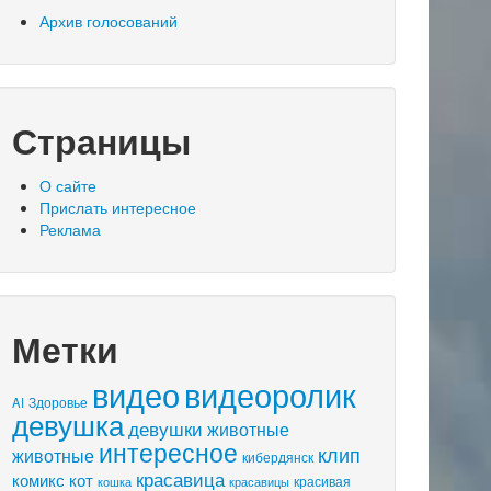
Архив голосований
Страницы
О сайте
Прислать интересное
Реклама
Метки
видео
видеоролик
AI
Здоровье
девушка
девушки
животные
интересное
клип
животные
кибердянск
красавица
комикс
кот
красивая
кошка
красавицы