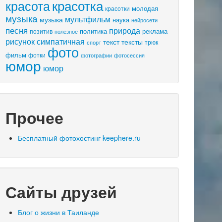
красота
красотка
молодая
красотки
музыка
мультфильм
музыка
наука
нейросети
песня
природа
политика
реклама
позитив
полезное
рисунок
симпатичная
текст
тексты
трюк
спорт
фото
фильм
фотки
фотосессия
фотографии
юмор
юмор
Прочее
Бесплатный фотохостинг keephere.ru
Сайты друзей
Блог о жизни в Таиланде