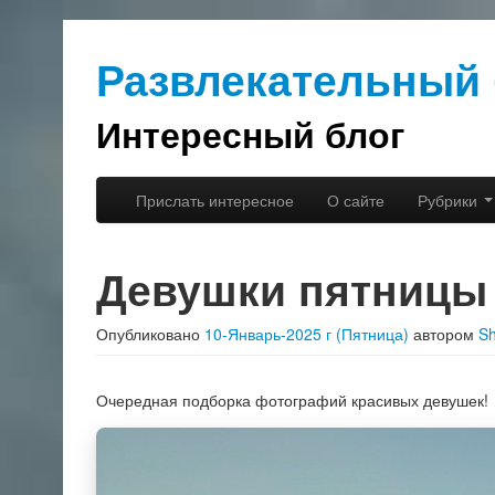
Развлекательный 
Интересный блог
Перейти к основному содержимому
Перейти к дополнительному содержимому
Прислать интересное
О сайте
Рубрики
Главное меню
Девушки пятницы
Опубликовано
10-Январь-2025 г (Пятница)
автором
Sh
Очередная подборка фотографий красивых девушек!