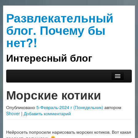
Развлекательный
блог. Почему бы
нет?!
Интересный блог
Перейти к основному содержимому
Перейти к дополнительному содержимому
Главное меню
Прислать интересное
Морские котики
О сайте
Опубликовано
5-Февраль-2024 г (Понедельник)
автором
Рубрики
Shover
|
Добавить комментарий
Нейросеть попросили нарисовать морских котиков. Вот какая