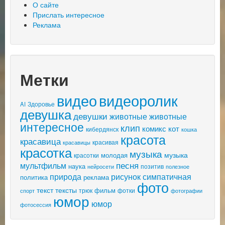
О сайте
Прислать интересное
Реклама
Метки
видео
видеоролик
AI
Здоровье
девушка
девушки
животные
животные
интересное
клип
комикс
кот
кибердянск
кошка
красота
красавица
красивая
красавицы
красотка
музыка
музыка
молодая
красотки
песня
мультфильм
наука
позитив
нейросети
полезное
природа
рисунок
симпатичная
политика
реклама
фото
текст
тексты
фильм
трюк
спорт
фотки
фотографии
юмор
юмор
фотосессия