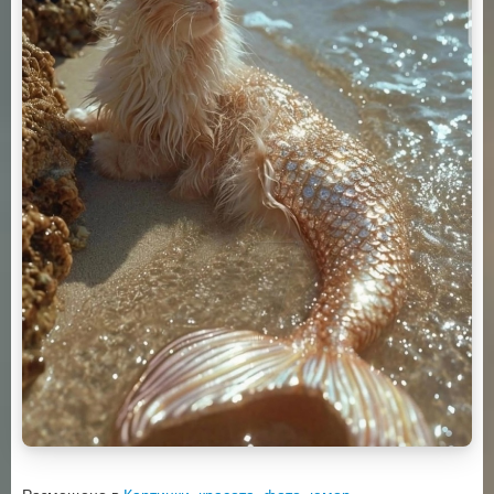
Размещено в
Картинки
,
красота
,
фото
,
юмор
.