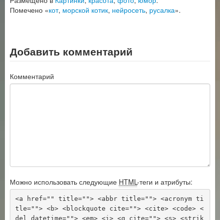
Помечено «
кот
,
морской котик
,
нейросеть
,
русалка
».
Добавить комментарий
Комментарий
Можно использовать следующие
HTML
-теги и атрибуты:
<a href="" title=""> <abbr title=""> <acronym ti
tle=""> <b> <blockquote cite=""> <cite> <code> <
del datetime=""> <em> <i> <q cite=""> <s> <strik