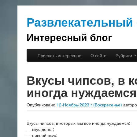
Развлекательный 
Интересный блог
Перейти к основному содержимому
Перейти к дополнительному содержимому
Прислать интересное
О сайте
Рубрики
Главное меню
Вкусы чипсов, в 
иногда нуждаемся
Опубликовано
12-Ноябрь-2023 г (Воскресенье)
автор
Вкусы чипсов, в которых мы все иногда нуждаемся:
— вкус денег;
— пивной вкус;