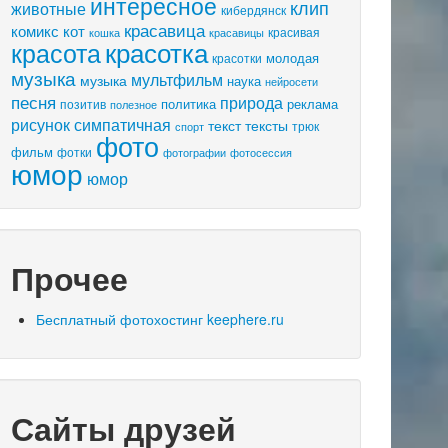
интересное
клип
животные
кибердянск
красавица
комикс
кот
красивая
кошка
красавицы
красота
красотка
молодая
красотки
музыка
мультфильм
музыка
наука
нейросети
песня
природа
политика
реклама
позитив
полезное
рисунок
симпатичная
текст
тексты
трюк
спорт
фото
фильм
фотки
фотосессия
фотографии
юмор
юмор
Прочее
Бесплатный фотохостинг keephere.ru
Сайты друзей