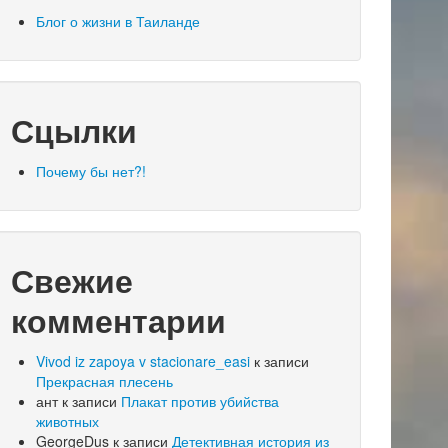
Блог о жизни в Таиланде
Сцылки
Почему бы нет?!
Свежие
комментарии
Vivod iz zapoya v stacionare_easi
к записи
Прекрасная плесень
ант
к записи
Плакат против убийства
животных
GeorgeDus
к записи
Детективная история из