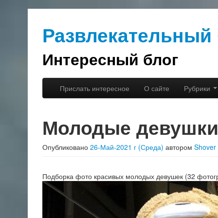
Развлекательный 
Интересный блог
Перейти к основному содержимому
Перейти к дополнительному содержимому
Прислать интересное
О сайте
Рубрики
Главное меню
Молодые девушк
Опубликовано
26-Май-2021 г (Среда)
автором
Shover
Подборка фото красивых молодых девушек (32 фотог