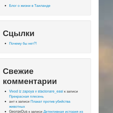
Блог о жизни в Таиланде
Сцылки
Почему бы нет?!
Свежие
комментарии
Vivod iz zapoya v stacionare_easi
к записи
Прекрасная плесень
ант
к записи
Плакат против убийства
животных
GeorgeDus
к записи
Детективная история из