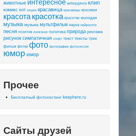
интересное
клип
животные
кибердянск
красавица
комикс
кот
красивая
кошка
красавицы
красота
красотка
молодая
красотки
музыка
мультфильм
музыка
наука
нейросети
песня
природа
политика
реклама
позитив
полезное
рисунок
симпатичная
текст
тексты
трюк
спорт
фото
фильм
фотки
фотосессия
фотографии
юмор
юмор
Прочее
Бесплатный фотохостинг keephere.ru
Сайты друзей