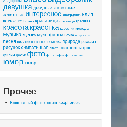
AI
Здоровье
девушка
девушки
животные
интересное
клип
животные
кибердянск
красавица
комикс
кот
красивая
кошка
красавицы
красота
красотка
молодая
красотки
музыка
мультфильм
музыка
наука
нейросети
песня
природа
политика
реклама
позитив
полезное
рисунок
симпатичная
текст
тексты
трюк
спорт
фото
фильм
фотки
фотосессия
фотографии
юмор
юмор
Прочее
Бесплатный фотохостинг keephere.ru