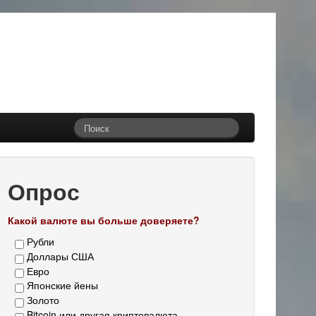
Опрос
Какой валюте вы больше доверяете?
Рубли
Доллары США
Евро
Японские йены
Золото
Bitcoin или другая криптовалюта