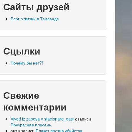
Сайты друзей
Блог о жизни в Таиланде
Сцылки
Почему бы нет?!
Свежие
комментарии
Vivod iz zapoya v stacionare_easi
к записи
Прекрасная плесень
ант
к записи
Плакат против убийства