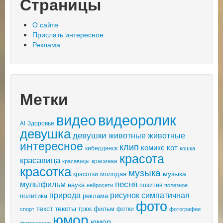
Страницы
О сайте
Прислать интересное
Реклама
Метки
видео
видеоролик
AI
Здоровье
девушка
девушки
животные
животные
интересное
клип
комикс
кот
кибердянск
кошка
красота
красавица
красивая
красавицы
красотка
музыка
музыка
молодая
красотки
песня
мультфильм
наука
позитив
нейросети
полезное
природа
рисунок
симпатичная
политика
реклама
фото
текст
тексты
фильм
трюк
спорт
фотки
фотографии
юмор
юмор
фотосессия