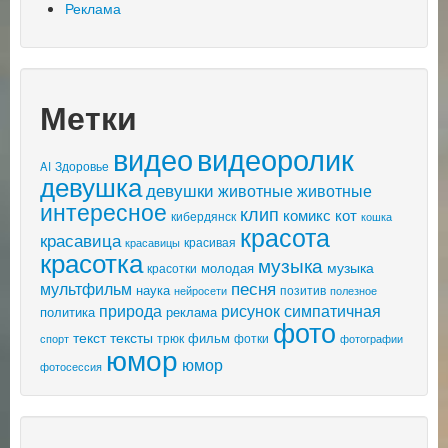
Реклама
Метки
видео
видеоролик
AI
Здоровье
девушка
девушки
животные
животные
интересное
клип
комикс
кот
кибердянск
кошка
красота
красавица
красивая
красавицы
красотка
музыка
музыка
молодая
красотки
песня
мультфильм
наука
позитив
нейросети
полезное
природа
рисунок
симпатичная
политика
реклама
фото
текст
тексты
фильм
трюк
спорт
фотки
фотографии
юмор
юмор
фотосессия