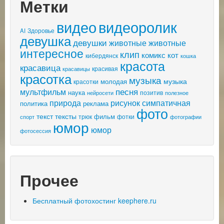
Метки
видео
видеоролик
AI
Здоровье
девушка
девушки
животные
животные
интересное
клип
комикс
кот
кибердянск
кошка
красота
красавица
красивая
красавицы
красотка
музыка
музыка
молодая
красотки
песня
мультфильм
наука
позитив
нейросети
полезное
природа
рисунок
симпатичная
политика
реклама
фото
текст
тексты
фильм
трюк
спорт
фотки
фотографии
юмор
юмор
фотосессия
Прочее
Бесплатный фотохостинг keephere.ru