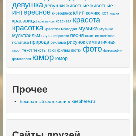
девушка
девушки
животные
животные
интересное
клип
комикс
кот
кибердянск
кошка
красота
красавица
красивая
красавицы
красотка
музыка
музыка
молодая
красотки
песня
мультфильм
наука
позитив
нейросети
полезное
природа
рисунок
симпатичная
политика
реклама
фото
текст
тексты
фильм
трюк
спорт
фотки
фотографии
юмор
юмор
фотосессия
Прочее
Бесплатный фотохостинг keephere.ru
Сайты друзей