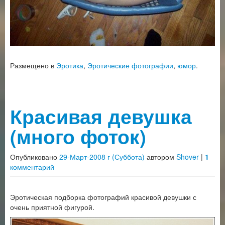
Размещено в
Эротика
,
Эротические фотографии
,
юмор
.
Красивая девушка
(много фоток)
Опубликовано
29-Март-2008 г (Суббота)
автором
Shover
|
1
комментарий
Эротическая подборка фотографий красивой девушки с
очень приятной фигурой.