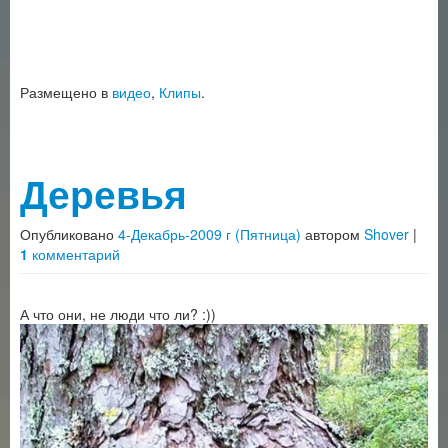
Размещено в
видео
,
Клипы
.
Деревья
Опубликовано
4-Декабрь-2009 г (Пятница)
автором
Shover
|
1
комментарий
А что они, не люди что ли? :))