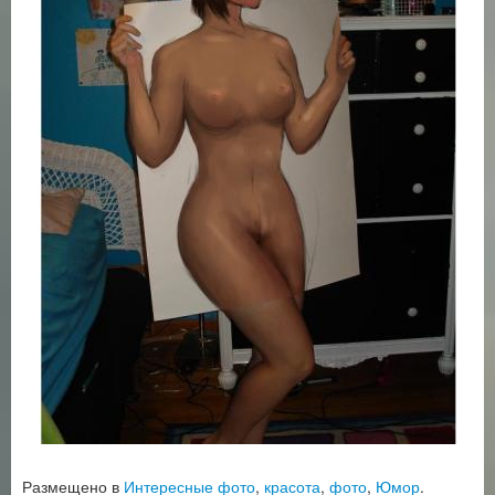
Размещено в
Интересные фото
,
красота
,
фото
,
Юмор
.