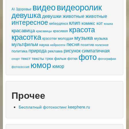
видео
видеоролик
AI
Здоровье
девушка
девушки
животные
животные
интересное
клип
комикс
кот
кибердянск
кошка
красота
красавица
красивая
красавицы
красотка
музыка
музыка
молодая
красотки
песня
мультфильм
наука
позитив
нейросети
полезное
природа
рисунок
симпатичная
политика
реклама
фото
текст
тексты
фильм
трюк
спорт
фотки
фотографии
юмор
юмор
фотосессия
Прочее
Бесплатный фотохостинг keephere.ru