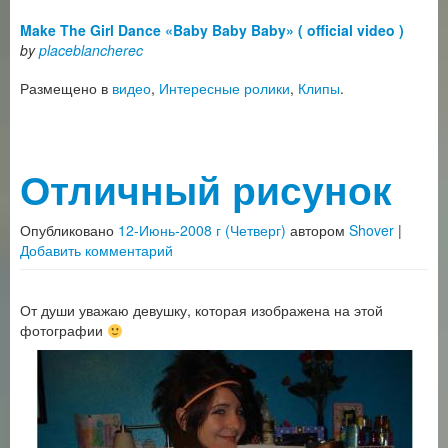
Make The Girl Dance «Baby Baby Baby» ( official video )
by
placeblancherec
Размещено в
видео
,
Интересные ролики
,
Клипы
.
Отличный рисунок
Опубликовано
12-Июнь-2008 г (Четверг)
автором
Shover
|
Добавить комментарий
От души уважаю девушку, которая изображена на этой
фотографии