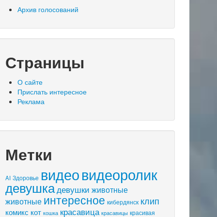
Архив голосований
Страницы
О сайте
Прислать интересное
Реклама
Метки
видео
видеоролик
AI
Здоровье
девушка
девушки
животные
интересное
клип
животные
кибердянск
красавица
комикс
кот
красивая
кошка
красавицы