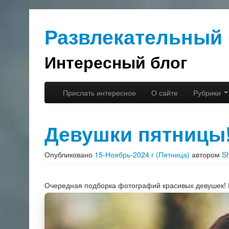
Развлекательный 
Интересный блог
Перейти к основному содержимому
Перейти к дополнительному содержимому
Прислать интересное
О сайте
Рубрики
Главное меню
Девушки пятницы
Опубликовано
15-Ноябрь-2024 г (Пятница)
автором
S
Очередная подборка фотографий красивых девушек!