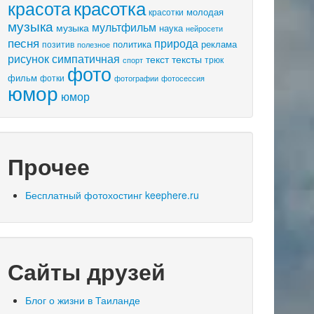
красота
красотка
молодая
красотки
музыка
мультфильм
музыка
наука
нейросети
песня
природа
политика
реклама
позитив
полезное
рисунок
симпатичная
текст
тексты
трюк
спорт
фото
фильм
фотки
фотосессия
фотографии
юмор
юмор
Прочее
Бесплатный фотохостинг keephere.ru
Сайты друзей
Блог о жизни в Таиланде