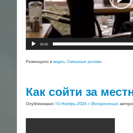
00:00
Размещено в
видео
,
Смешные ролики
.
Как сойти за мест
Опубликовано
10-Ноябрь-2024 г (Воскресенье)
автор